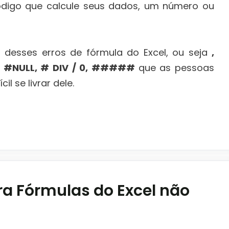
ódigo que calcule seus dados, um número ou
rês desses erros de fórmula do Excel, ou seja
,
, #NULL, # DIV / 0, #####
que as pessoas
l se livrar dele.
ra Fórmulas do Excel não