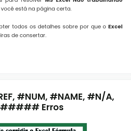
, você está na página certa.
bter todos os detalhes sobre por que o
Excel
ras de consertar.
#REF, #NUM, #NAME, #N/A,
, ##### Erros